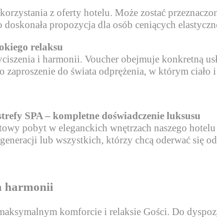
korzystania z oferty hotelu. Może zostać przeznacz
 To doskonała propozycja dla osób ceniących elastycz
okiego relaksu
yciszenia i harmonii. Voucher obejmuje konkretną us
zaproszenie do świata odprężenia, w którym ciało 
strefy SPA – kompletne doświadczenie luksusu
towy pobyt w eleganckich wnętrzach naszego hotelu
generacji lub wszystkich, którzy chcą oderwać się o
a harmonii
 maksymalnym komforcie i relaksie Gości. Do dyspo