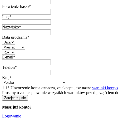
Potwierdź hasło
*
Imię
*
Nazwisko
*
Data urodzenia
*
E-mail
*
Telefon
*
Kraj
*
* Utworzenie konta oznacza, że akceptujesz nasze
warunki korzyst
Prosimy o zaakceptowanie wszystkich warunków przed przejściem d
Masz już konto?
Logowanie