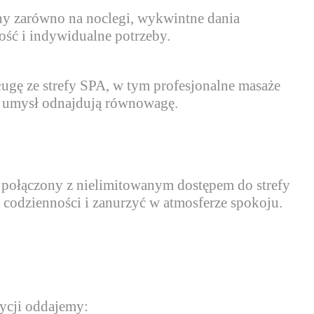
ony zarówno na noclegi, wykwintne dania
ność i indywidualne potrzeby.
ługę ze strefy SPA, w tym profesjonalne masaże
i umysł odnajdują równowagę.
 połączony z nielimitowanym dostępem do strefy
d codzienności i zanurzyć w atmosferze spokoju.
zycji oddajemy: