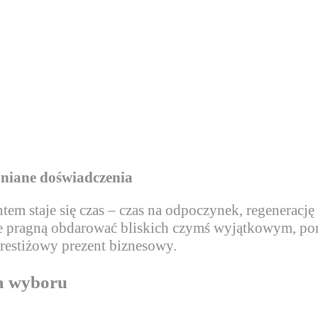
mniane doświadczenia
em staje się czas – czas na odpoczynek, regenerację
óre pragną obdarować bliskich czymś wyjątkowym, p
 prestiżowy prezent biznesowy.
a wyboru