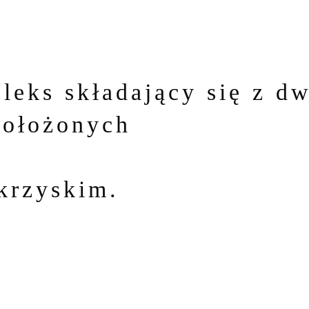
leks składający się z 
położonych
krzyskim.