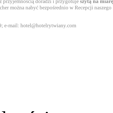
z przyjemnością doradzi i przygotuje
szytą na miar
cher można nabyć bezpośrednio w Recepcji naszego h
9; e-mail: hotel@hotelrytwiany.com